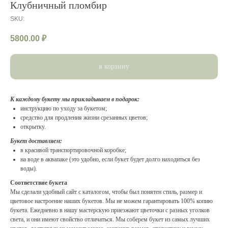
Клубничный пломбир
SKU:
5800.00
₽
в корзину
К каждому букету мы прикладываем в подарок:
инструкцию по уходу за букетом;
средство для продления жизни срезанных цветов;
открытку.
Букет доставляем:
в красивой транспортировочной коробке;
на воде в аквапаке (это удобно, если букет будет долго находиться без
воды).
Соответствие букета
Мы сделали удобный сайт с каталогом, чтобы был понятен стиль, размер и
цветовое настроение наших букетов. Мы не можем гарантировать 100% копию
букета. Ежедневно в нашу мастерскую приезжают цветочки с разных уголков
света, и они имеют свойство отличаться. Мы соберем букет из самых лучших